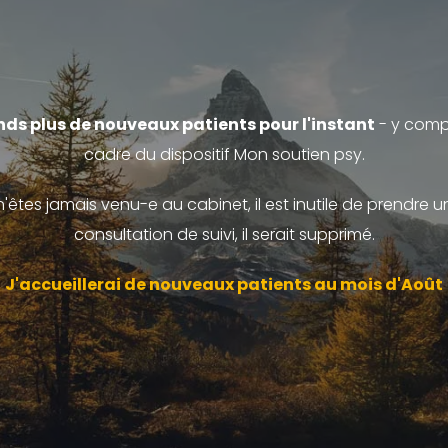
nds plus de nouveaux patients pour l'instant
- y compr
cadre du dispositif Mon soutien psy.
n'êtes jamais venu-e au cabinet, il est inutile de prendre 
consultation de suivi, il serait supprimé.
J'accueillerai de nouveaux patients au mois d'Août