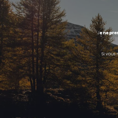
J
e ne pre
Si vous 